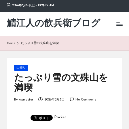
2026年8月8日(土)
-
10:29:23 AM
Skip
to
鯖江人の飲兵衛ブログ
日々
content
の
徒
然
Home
たっぷり雪の文殊山を満喫
草
Posted
山登り
in
たっぷり雪の文殊山を
満喫
By
wpmaster
2026年2月3日
No Comments
Posted
by
Pocket