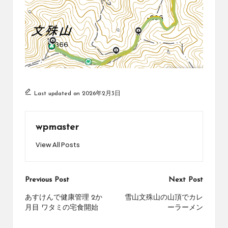
Last updated on 2026年2月3日
wpmaster
View All Posts
Post
Previous Post
Next Post
navigation
あすけんで健康管理 2か
雪山文殊山の山頂でカレ
月目 ワタミの宅食開始
ーラーメン