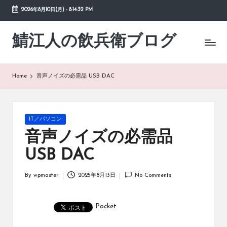
2026年8月10日(月)
-
8:14:33 PM
Skip
to
鯖江人の飲兵衛ブログ
日々
content
の
徒
然
Home
音声ノイズの必需品 USB DAC
草
Posted
IT／パソコン
in
音声ノイズの必需品
USB DAC
By
wpmaster
2025年8月13日
No Comments
Posted
by
Pocket