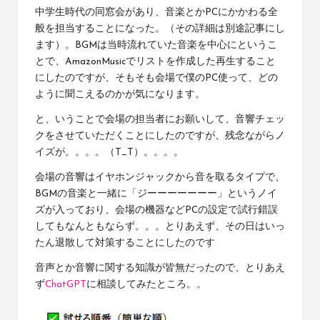
中学生時代の同窓会があり、音楽とかPCにかかわる全
般を担当することになった。（その詳細は別途記事にし
ます）。BGMは当時流れていた音楽を中心にというこ
とで、AmazonMusicでリストを作成した再生すること
にしたのですが、そもそも会場で僕のPC使って、どの
ように聞こえるのかが気になります。
と、いうことで会場の担当者にお願いして、音響チェッ
クをさせていただくことにしたのですが、残念ながらノ
イズが。。。。（T_T）。。。。
会場の音響はイヤホンジャックから音を取るタイプで、
BGMの音楽と一緒に「ジーーーーーーー」というノイ
ズが入っており、会場の機器などPCの設定で試行錯誤
してもなんともならず。。。とりあえず、その日はいっ
たん退散して対策することにしたのです
音声とか音響に関する知識が皆無だったので、とりあえ
ず
ChatGPT
に相談してみたところ。。