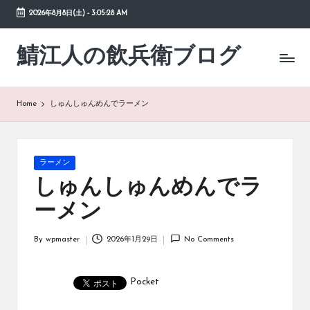
2026年8月8日(土)
-
3:05:29 AM
Skip
to
鯖江人の飲兵衛ブログ
日々
content
の
徒
然
Home
しゅんしゅんめんでラーメン
草
Posted
ラーメン
in
しゅんしゅんめんでラ
ーメン
By
wpmaster
2026年1月29日
No Comments
Posted
by
Pocket