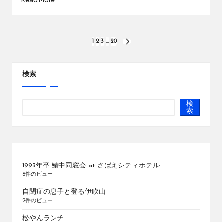
投
1
2
3
…
20
NEXT
PAGE
稿
の
検索
ペ
検
ー
索
ジ
送
り
1993年卒 鯖中同窓会 at さばえシティホテル
6件のビュー
自閉症の息子と登る伊吹山
2件のビュー
松やんランチ