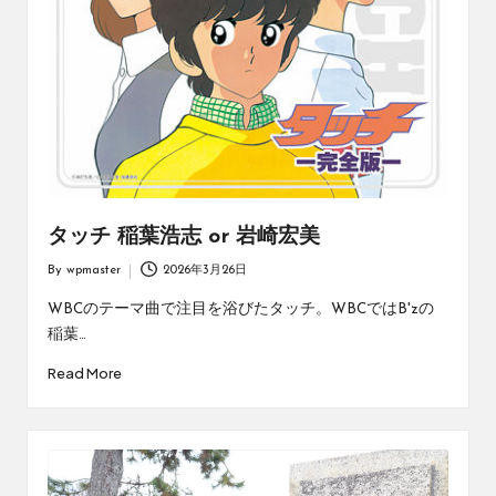
タッチ 稲葉浩志 or 岩崎宏美
By
wpmaster
2026年3月26日
Posted
by
WBCのテーマ曲で注目を浴びたタッチ。WBCではB'zの
稲葉…
Read More