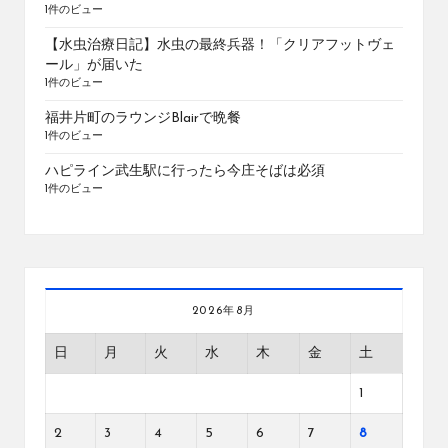
1件のビュー
【水虫治療日記】水虫の最終兵器！「クリアフットヴェ
ール」が届いた
1件のビュー
福井片町のラウンジBlairで晩餐
1件のビュー
ハピライン武生駅に行ったら今庄そばは必須
1件のビュー
2026年8月
日
月
火
水
木
金
土
1
2
3
4
5
6
7
8