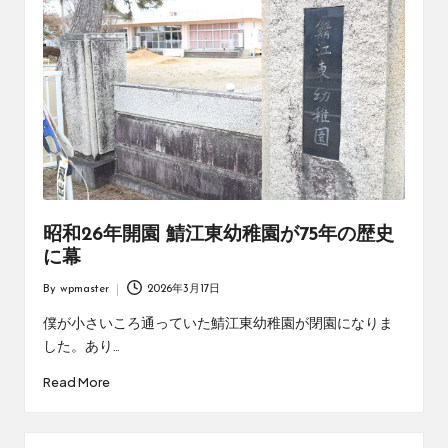
昭和26年開園 鯖江東幼稚園が75年の歴史
に幕
By
wpmaster
2026年3月17日
Posted
by
僕が小さいころ通っていた鯖江東幼稚園が閉園になりま
した。あり…
Read More