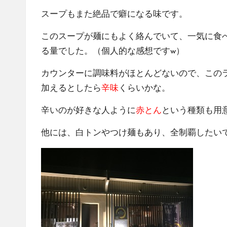
スープもまた絶品で癖になる味です。
このスープが麺にもよく絡んでいて、一気に食
る量でした。（個人的な感想ですw）
カウンターに調味料がほとんどないので、この
加えるとしたら
辛味
くらいかな。
辛いのが好きな人ように
赤とん
という種類も用
他には、白トンやつけ麺もあり、全制覇したい