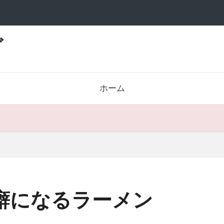
グ
ホーム
 癖になるラーメン