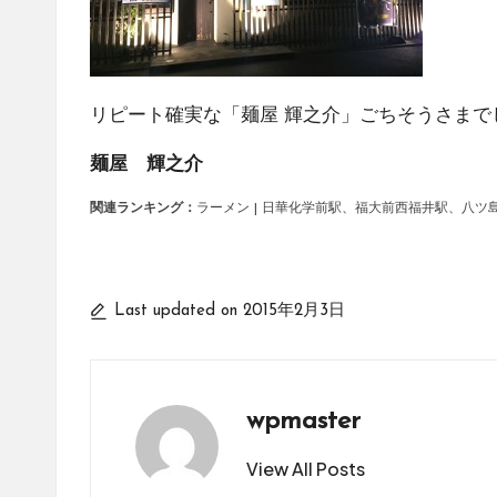
リピート確実な「
麺屋 輝之介
」ごちそうさまで
麺屋 輝之介
関連ランキング：
ラーメン
|
日華化学前駅
、
福大前西福井駅
、
八ツ
Last updated on 2015年2月3日
wpmaster
View All Posts