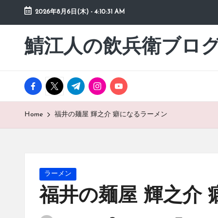
2026年8月6日(木)
-
4:10:32 AM
Skip
to
鯖江人の飲兵衛ブロ
日々
content
の
徒
然
facebook.com
twitter.com
t.me
instagram.com
youtube.com
草
Home
福井の麺屋 輝之介 癖になるラーメン
Posted
ラーメン
in
福井の麺屋 輝之介