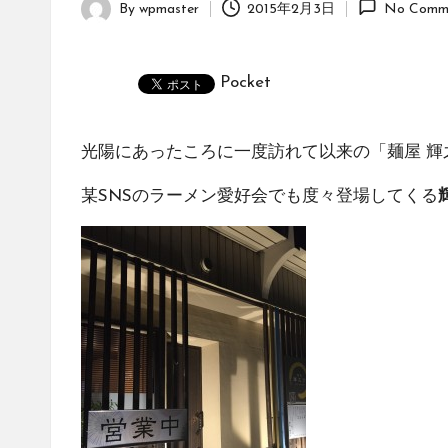
By
wpmaster
2015年2月3日
No Comm
Posted
by
Pocket
光陽にあったころに一度訪れて以来の「
麺屋 輝
某SNSのラーメン愛好会でも度々登場してくる