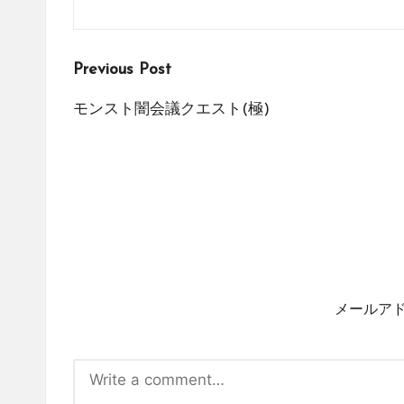
Post
Previous Post
navigation
モンスト闇会議クエスト(極)
メールア