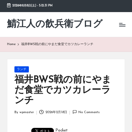
2026年8月8日(土)
-
5:12:31 PM
Skip
to
鯖江人の飲兵衛ブログ
日々
content
の
徒
然
Home
福井BWS戦の前にやまだ食堂でカツカレーランチ
草
Posted
ランチ
in
福井BWS戦の前にやま
だ食堂でカツカレーラ
ンチ
By
wpmaster
2026年2月18日
No Comments
Posted
by
Pocket