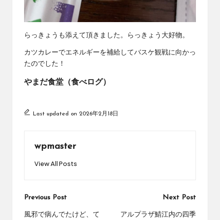
らっきょうも添えて頂きました。らっきょう大好物。
カツカレーでエネルギーを補給してバスケ観戦に向かっ
たのでした！
やまだ食堂（食べログ）
Last updated on 2026年2月18日
wpmaster
View All Posts
Post
Previous Post
Next Post
navigation
風邪で病んでたけど、て
アルプラザ鯖江内の四季