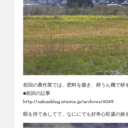
前回の農作業では、肥料を撒き、耕うん機で耕
■前回の記事
http://sabaeblog.sitemix.jp/archives/4049
暇を持て余してて、なににでも好奇心旺盛の娘