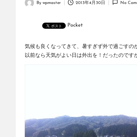
By
wpmaster
2013年4月30日
No Com
Posted
by
Pocket
気候も良くなってきて、暑すぎず外で過ごすの
以前なら天気がよい日は外出を！だったのです