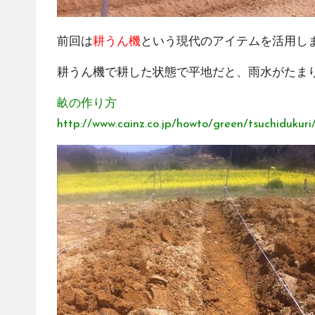
前回は
耕うん機
という現代のアイテムを活用し
耕うん機で耕した状態で平地だと、雨水がたま
畝の作り方
http://www.cainz.co.jp/howto/green/tsuchidukuri