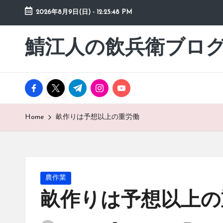
2026年8月9日(日)
-
12:25:49 PM
Skip
to
鯖江人の飲兵衛ブロ
日々
content
の
徒
然
facebook.com
twitter.com
t.me
instagram.com
youtube.com
草
Home
畝作りは予想以上の重労働
Posted
農作業
in
畝作りは予想以上の