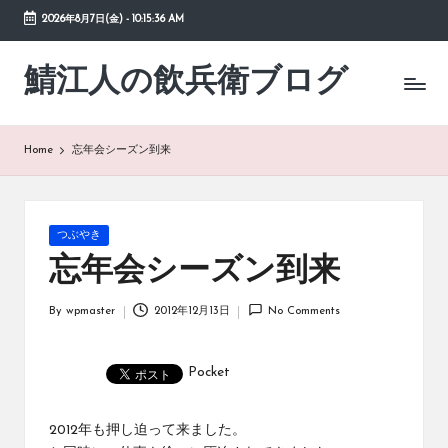
2026年8月7日(金)
-
10:15:36 AM
Skip
to
鯖江人の飲兵衛ブログ
日々
content
の
徒
然
Home
忘年会シーズン到来
草
Posted
つぶやき
in
忘年会シーズン到来
By
wpmaster
2012年12月13日
No Comments
Posted
by
Pocket
2012年も押し迫って来ました。