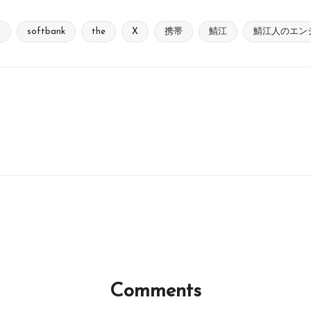
n
softbank
the
X
携帯
鯖江
鯖江人のエン
Comments