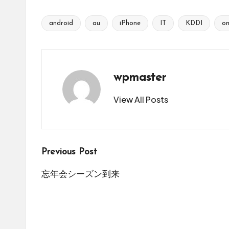
android
au
iPhone
IT
KDDI
o
Tags:
wpmaster
View All Posts
Post
Previous Post
navigation
忘年会シーズン到来