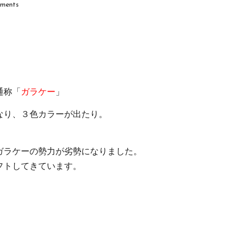
ments
通称「
ガラケー
」
なり、３色カラーが出たり。
ガラケーの勢力が劣勢になりました。
フトしてきています。