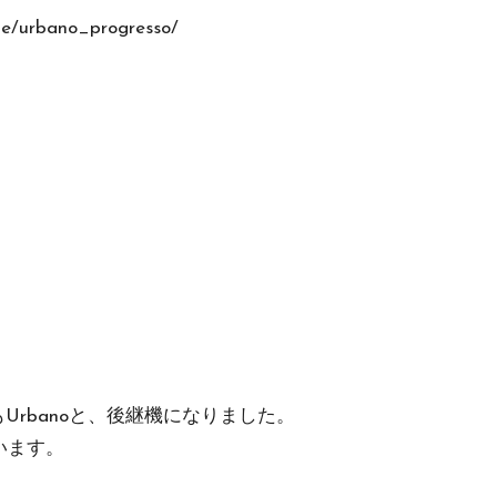
one/urbano_progresso/
dもUrbanoと、後継機になりました。
います。