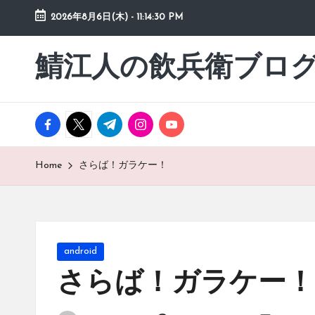
2026年8月6日(木)
-
11:14:31 PM
Skip
to
鯖江人の飲兵衛ブロ
日々
content
の
徒
然
facebook.com
twitter.com
t.me
instagram.com
youtube.com
草
Home
さらば！ガラケー！
Posted
android
in
さらば！ガラケー！