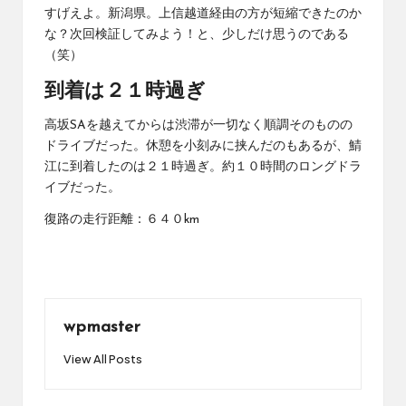
すげえよ。新潟県。上信越道経由の方が短縮できたのか
な？次回検証してみよう！と、少しだけ思うのである
（笑）
到着は２１時過ぎ
高坂SAを越えてからは渋滞が一切なく順調そのものの
ドライブだった。休憩を小刻みに挟んだのもあるが、鯖
江に到着したのは２１時過ぎ。約１０時間のロングドラ
イブだった。
復路の走行距離：６４０km
wpmaster
View All Posts