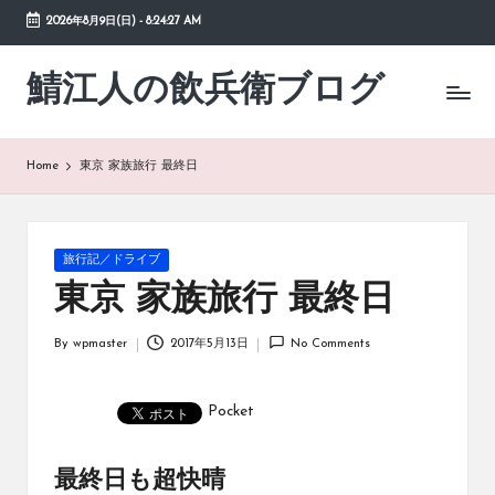
2026年8月9日(日)
-
8:24:27 AM
Skip
to
鯖江人の飲兵衛ブログ
日々
content
の
徒
然
Home
東京 家族旅行 最終日
草
Posted
旅行記／ドライブ
in
東京 家族旅行 最終日
By
wpmaster
2017年5月13日
No Comments
Posted
by
Pocket
最終日も超快晴