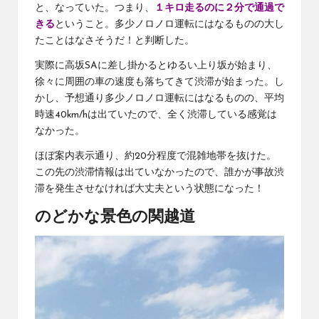
と、なっていた。つまり、
１キロ走るのに２分で通過で
きる
ということ。多少ノロノロ運転にはなるものの大し
たことはなさそうだ！と判断した。
実際に高坂SAに差し掛かるとゆるい上り坂が始まり、
徐々に周囲の車の速度も落ちてきて渋滞が始まった。し
かし、予想通り多少ノロノロ運転にはなるものの、平均
時速40km/hは出ていたので、全く渋滞している感覚は
なかった。
ほぼ案内表示通り、約20分程度で混雑地帯を抜けた。
この先の渋滞情報は出ていなかったので、誰かが事故渋
滞を発生させなければ大丈夫という状態になった！
のどかな景色の関越道