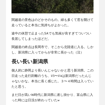
関越道の景色はのどかそのもの。緑も多くて窓を開けて
走っていると本当に気持ちがよかった。
途中の休憩で止まったSAでも気候が良すぎてついつい
長居してしまったほどだ。
関越道の終点は長岡市で、そこから北陸道に入る。しか
し、新潟県に入ってからが非常に長かった（泣）
長い長い新潟県
個人的に静岡より長いんじゃないかと思う新潟県。この
日走った走行距離のうち、1/3〜1/4は新潟県だったんじ
ゃないかな。本当に長く感じた。３〜４時間は入ってい
たと思う。
まだ日が高い16時代に新潟県に差し掛かり、富山県に入
った時には日没が終わっていたw