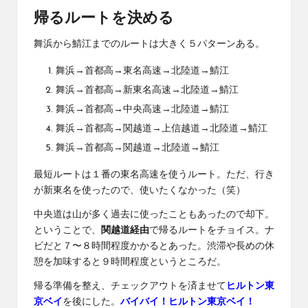
帰るルートを決める
舞浜から鯖江までのルートは大きく５パターンある。
舞浜→首都高→東名高速→北陸道→鯖江
舞浜→首都高→新東名高速→北陸道→鯖江
舞浜→首都高→中央高速→北陸道→鯖江
舞浜→首都高→関越道→上信越道→北陸道→鯖江
舞浜→首都高→関越道→北陸道→鯖江
最短ルートは１番の東名高速を使うルート。ただ、行き
が新東名を使ったので、使いたくなかった（笑）
中央道は山が多く過去に使ったこともあったので却下。
ということで、
関越道経由
で帰るルートをチョイス。ナ
ビだと７〜８時間程度かかるとあった。渋滞や長めの休
憩を加味すると９時間程度というところだ。
帰る準備を整え、チェックアウトを済ませて
ヒルトン東
京ベイ
を後にした。
バイバイ！ヒルトン東京ベイ！