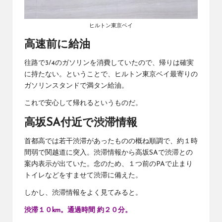
ヒルトン東京ベイ
高速前に給油
往路で3/4のガソリンを消費していたので、帰りは確実
に持たない。ということで、ヒルトン東京ベイ最寄りの
ガソリンスタンドで満タン給油。
これで安心して帰れるというものだ。
高坂SA付近で渋滞情報
首都高では若干渋滞があったものの概ね順調で、約１時
間弱で関越道に突入。渋滞情報から高坂SAで渋滞との
案内表示が出ていた。念のため、１つ前のPAで止まり
トイレなどをすませて渋滞に備えた。
しかし、渋滞情報をよく見てみると。
渋滞１０km。通過時間 約２０分。