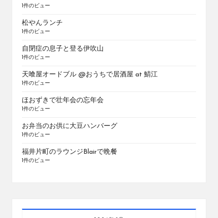
1件のビュー
松やんランチ
1件のビュー
自閉症の息子と登る伊吹山
1件のビュー
天喰屋オードブル @おうちで居酒屋 at 鯖江
1件のビュー
ほおずきで壮年会の忘年会
1件のビュー
お弁当のお供に大豆ハンバーグ
1件のビュー
福井片町のラウンジBlairで晩餐
1件のビュー