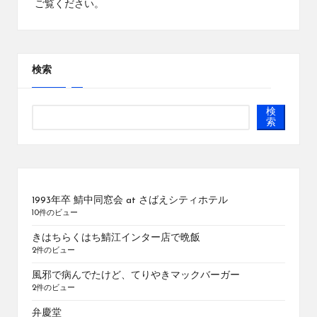
ご覧ください
。
検索
検
索
1993年卒 鯖中同窓会 at さばえシティホテル
10件のビュー
きはちらくはち鯖江インター店で晩飯
2件のビュー
風邪で病んでたけど、てりやきマックバーガー
2件のビュー
弁慶堂