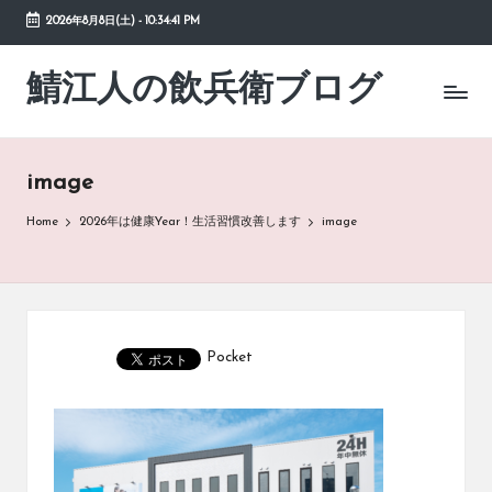
2026年8月8日(土)
-
10:34:41 PM
Skip
to
鯖江人の飲兵衛ブログ
日々
content
の
徒
然
image
草
Home
2026年は健康Year！生活習慣改善します
image
Pocket