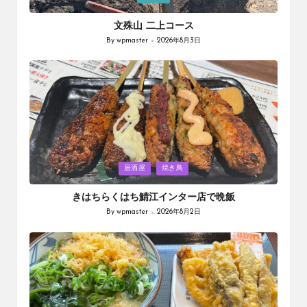
in
文殊山 二上コース
By
wpmaster
2026年8月3日
Posted
by
Posted
居酒屋
焼き鳥
in
きはちらくはち鯖江インター店で晩飯
By
wpmaster
2026年8月2日
Posted
by