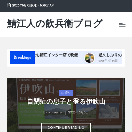
2026年8月10日(月)
-
8:31:08 AM
Skip
to
鯖江人の飲兵衛ブログ
日々
content
の
徒
然
草
ち鯖江インター店で晩飯
超久しぶりの丸亀製麺
福井駅
Breakings
2026年7月30日
2026年7
Posted
山登り
in
自閉症の息子と登る伊吹山
By
wpmaster
2026年8月6日
Posted
by
CONTINUE READING