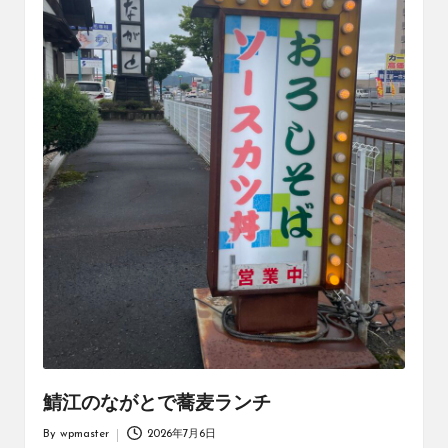
鯖江のながとで蕎麦ランチ
By
wpmaster
2026年7月6日
Posted