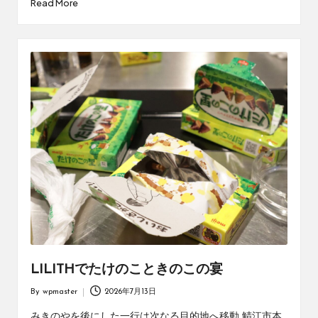
Read More
LILITHでたけのこときのこの宴
By
wpmaster
2026年7月13日
Posted
by
みきのやを後にした一行は次なる目的地へ移動 鯖江市本