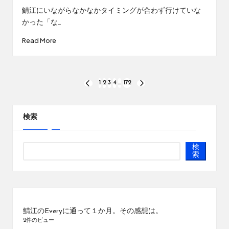
by
鯖江にいながらなかなかタイミングが合わず行けていな
かった「な…
Read More
投
1
2
3
4
…
172
PREVIOUS
NEXT
PAGE
PAGE
稿
の
検索
ペ
検
ー
索
ジ
送
り
鯖江のEveryに通って１か月。その感想は。
2件のビュー