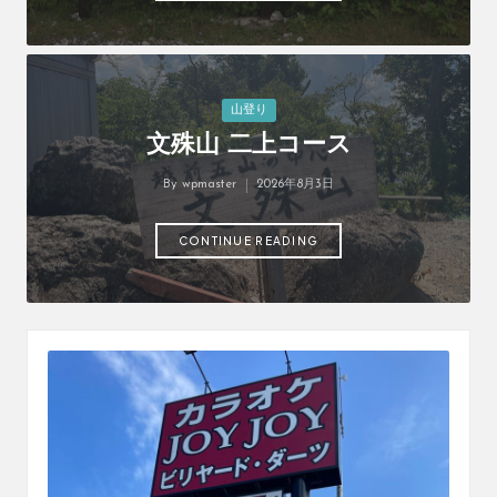
Posted
山登り
in
文殊山 二上コース
By
wpmaster
2026年8月3日
Posted
by
CONTINUE READING