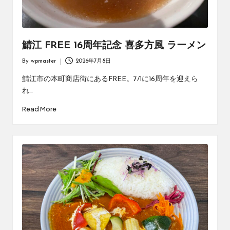
鯖江 FREE 16周年記念 喜多方風 ラーメン
By
wpmaster
2026年7月8日
Posted
by
鯖江市の本町商店街にあるFREE。7/1に16周年を迎えら
れ…
Read More