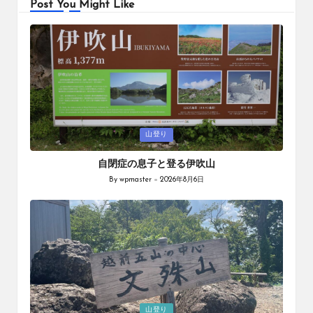
Post You Might Like
Posted
山登り
in
自閉症の息子と登る伊吹山
By
wpmaster
2026年8月6日
Posted
by
Posted
山登り