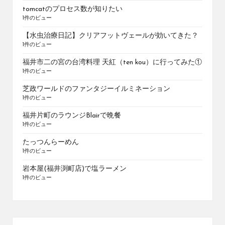
tomcatのプロセス数が知りたい
1件のビュー
【水虫治療日記】クリアフットヴェールが効いてきた？
1件のビュー
福井市二の宮の台湾料理 天紅（ten kou）に行ってみた①
1件のビュー
芝政ワールドのファンタジーイルミネーション
1件のビュー
福井片町のラウンジBlairで晩餐
1件のビュー
たっつんらーめん
1件のビュー
岩本屋(福井渕町店)で塩ラーメン
1件のビュー