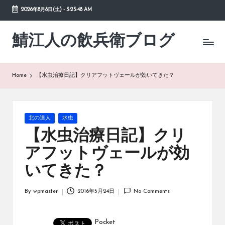
2026年8月8日(土)
-
3:25:48 AM
Skip
to
鯖江人の飲兵衛ブログ
日々
content
の
徒
然
Home
【水虫治療日記】クリアフットヴェールが効いてきた？
草
Posted
北の達人
水虫
in
【水虫治療日記】クリ
アフットヴェールが効
いてきた？
By
wpmaster
2016年5月24日
No Comments
Posted
by
Pocket