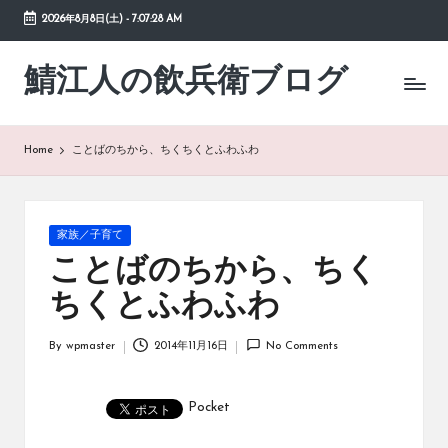
2026年8月8日(土)
-
7:07:28 AM
Skip
to
鯖江人の飲兵衛ブログ
日々
content
の
徒
然
Home
ことばのちから、ちくちくとふわふわ
草
Posted
家族／子育て
in
ことばのちから、ちく
ちくとふわふわ
By
wpmaster
2014年11月16日
No Comments
Posted
by
Pocket