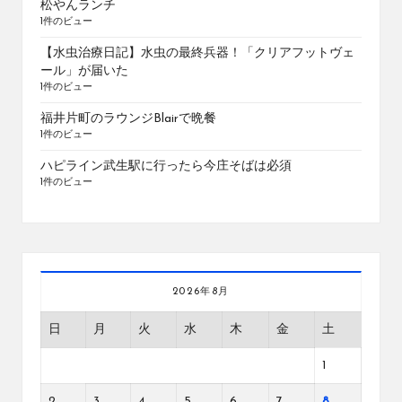
松やんランチ
1件のビュー
【水虫治療日記】水虫の最終兵器！「クリアフットヴェ
ール」が届いた
1件のビュー
福井片町のラウンジBlairで晩餐
1件のビュー
ハピライン武生駅に行ったら今庄そばは必須
1件のビュー
2026年8月
日
月
火
水
木
金
土
1
2
3
4
5
6
7
8