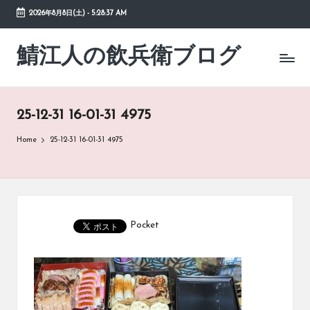
2026年8月8日(土)
-
5:28:37 AM
Skip
to
鯖江人の飲兵衛ブログ
日々
content
の
徒
然
25-12-31 16-01-31 4975
草
Home
25-12-31 16-01-31 4975
Pocket