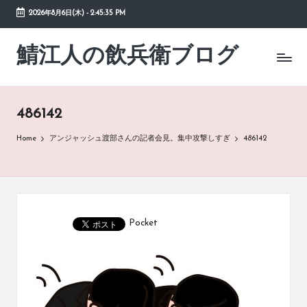
2026年8月6日(木)
-
2:45:35 PM
Skip
to
鯖江人の飲兵衛ブログ
日々
content
の
徒
然
486142
草
Home
アンジャッシュ渡部さんの記者会見。集中攻撃しすぎ
486142
Pocket