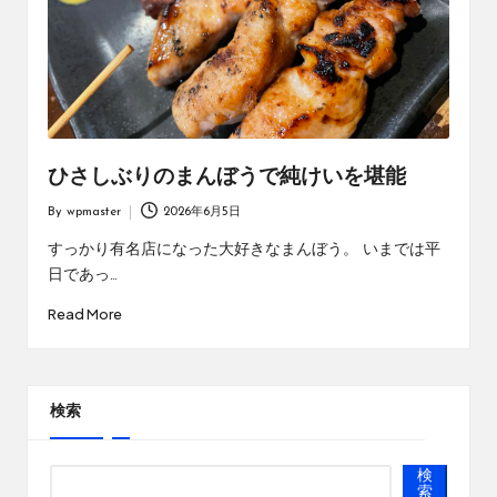
ひさしぶりのまんぼうで純けいを堪能
By
wpmaster
2026年6月5日
Posted
by
すっかり有名店になった大好きなまんぼう。 いまでは平
日であっ…
Read More
検索
検
索