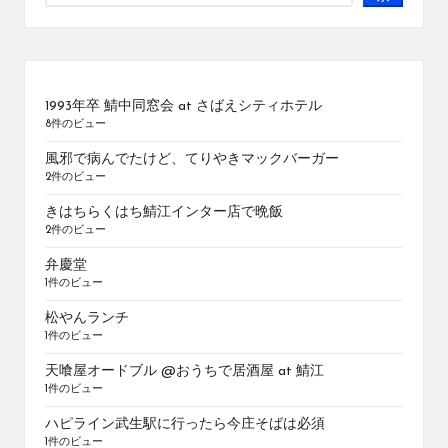
1993年卒 鯖中同窓会 at さばえシティホテル
8件のビュー
風邪で病んでたけど、てりやきマックバーガー
2件のビュー
きはちらくはち鯖江インター店で晩飯
2件のビュー
弁慶堂
1件のビュー
松やんランチ
1件のビュー
天喰屋オードブル @おうちで居酒屋 at 鯖江
1件のビュー
ハピライン武生駅に行ったら今庄そばは必須
1件のビュー