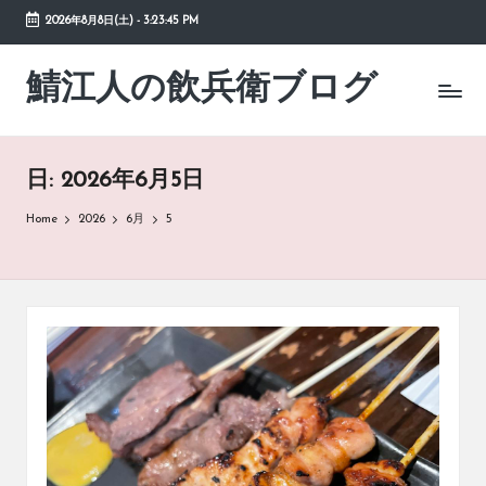
2026年8月8日(土)
-
3:23:45 PM
Skip
to
鯖江人の飲兵衛ブログ
日々
content
の
徒
然
日:
2026年6月5日
草
Home
2026
6月
5