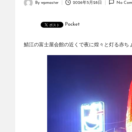
By
wpmaster
2026年5月28日
No Com
Posted
by
Pocket
鯖江の富士屋会館の近くで夜に煌々と灯る赤ち