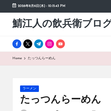
2026年8月6日(木)
-
10:15:45 PM
Skip
to
鯖江人の飲兵衛ブロ
日々
content
の
徒
然
facebook.com
twitter.com
t.me
instagram.com
youtube.com
草
Home
たっつんらーめん
Posted
ラーメン
in
たっつんらーめん