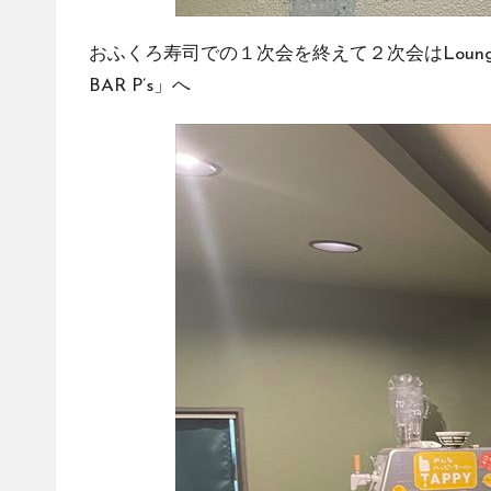
おふくろ寿司での１次会を終えて２次会はLoung
BAR P’s
」へ