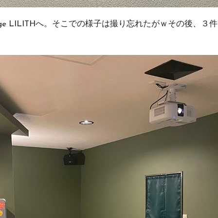
e LILITHへ。そこでの様子は撮り忘れたがｗその後、３件目