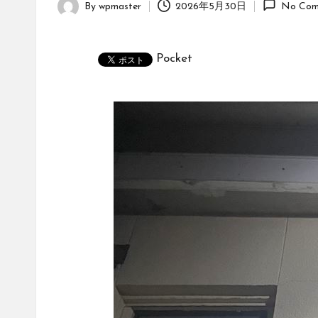
By
wpmaster
2026年5月30日
No Com
Posted
by
Pocket