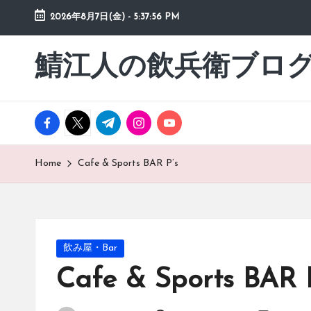
2026年8月7日(金)
-
5:37:58 PM
Skip
to
鯖江人の飲兵衛ブロ
日々
content
の
徒
然
facebook.com
twitter.com
t.me
instagram.com
youtube.com
草
Home
Cafe & Sports BAR P’s
Posted
飲み屋・Bar
in
Cafe & Sports BAR 