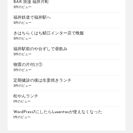
BAR 浪漫 福井片町
2件のビュー
福井鉄道で福井駅へ
2件のビュー
きはちらくはち鯖江インター店で晩飯
2件のビュー
福井駅前のや台ずしで昼飲み
2件のビュー
物置の片付け①
2件のビュー
定期健診の後は生姜焼きランチ
2件のビュー
松やんランチ
1件のビュー
WordPress7にしたらLuxeritasが使えなくなった
1件のビュー