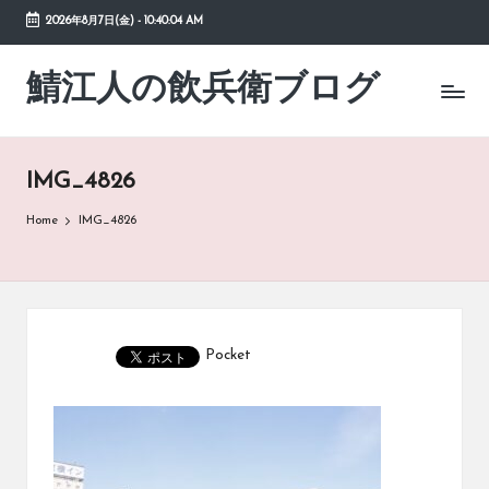
2026年8月7日(金)
-
10:40:04 AM
Skip
to
鯖江人の飲兵衛ブログ
日々
content
の
徒
然
IMG_4826
草
Home
IMG_4826
Pocket