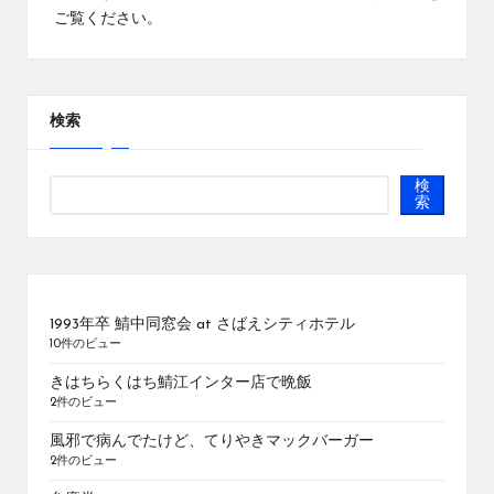
ご覧ください
。
検索
検
索
1993年卒 鯖中同窓会 at さばえシティホテル
10件のビュー
きはちらくはち鯖江インター店で晩飯
2件のビュー
風邪で病んでたけど、てりやきマックバーガー
2件のビュー