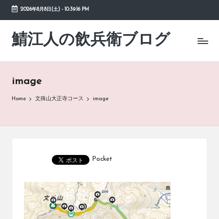
2026年8月8日(土)
-
10:39:16 PM
Skip
to
鯖江人の飲兵衛ブログ
日々
content
の
徒
然
image
草
Home
文殊山大正寺コース
image
Pocket