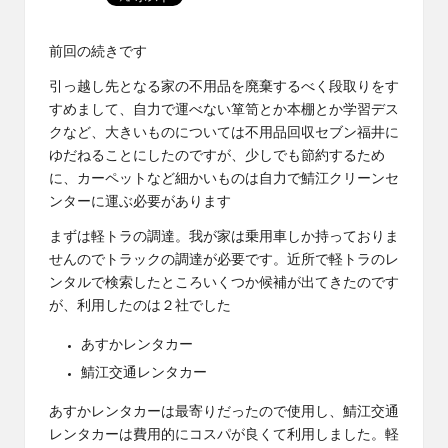
前回の続き
です
引っ越し先となる家の不用品を廃棄するべく段取りをす
すめまして、自力で運べない箪笥とか本棚とか学習デス
クなど、大きいものについては
不用品回収セブン福井
に
ゆだねることにしたのですが、少しでも節約するため
に、カーペットなど細かいものは自力で
鯖江クリーンセ
ンター
に運ぶ必要があります
まずは軽トラの調達。我が家は乗用車しか持っておりま
せんのでトラックの調達が必要です。近所で軽トラのレ
ンタルで検索したところいくつか候補が出てきたのです
が、利用したのは２社でした
あすかレンタカー
鯖江交通レンタカー
あすかレンタカーは最寄りだったので使用し、鯖江交通
レンタカーは費用的にコスパが良くて利用しました。軽