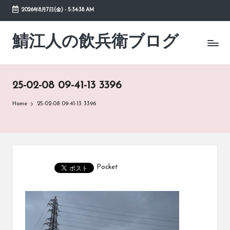
2026年8月7日(金)
-
5:34:38 AM
Skip
to
鯖江人の飲兵衛ブログ
日々
content
の
徒
然
25-02-08 09-41-13 3396
草
Home
25-02-08 09-41-13 3396
Pocket