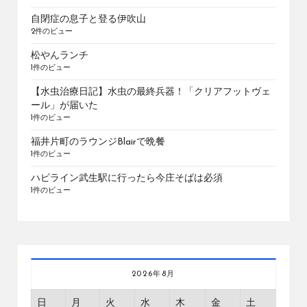
自閉症の息子と登る伊吹山
2件のビュー
松やんランチ
1件のビュー
【水虫治療日記】水虫の最終兵器！「クリアフットヴェ
ール」が届いた
1件のビュー
福井片町のラウンジBlairで晩餐
1件のビュー
ハピライン武生駅に行ったら今庄そばは必須
1件のビュー
2026年8月
日
月
火
水
木
金
土