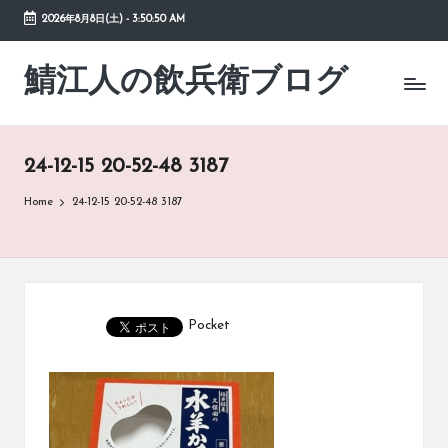
2026年8月8日(土)
-
3:50:50 AM
Skip
to
鯖江人の飲兵衛ブログ
日々
content
の
徒
然
24-12-15 20-52-48 3187
草
Home
24-12-15 20-52-48 3187
Pocket