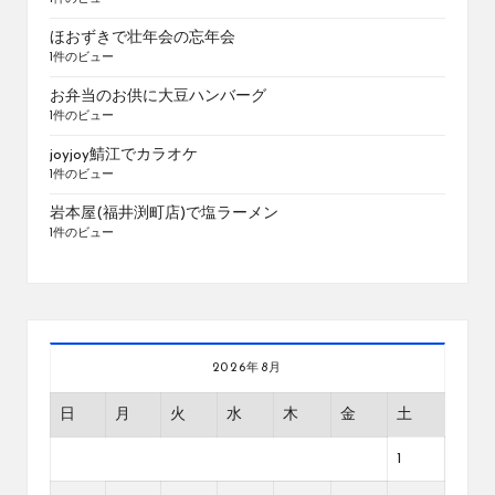
ほおずきで壮年会の忘年会
1件のビュー
お弁当のお供に大豆ハンバーグ
1件のビュー
joyjoy鯖江でカラオケ
1件のビュー
岩本屋(福井渕町店)で塩ラーメン
1件のビュー
2026年8月
日
月
火
水
木
金
土
1