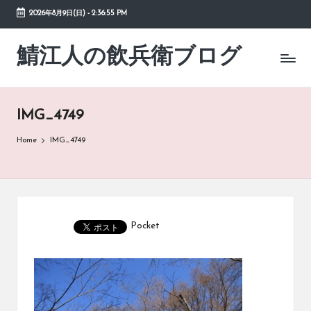
2026年8月9日(日)
-
2:36:55 PM
Skip
to
鯖江人の飲兵衛ブログ
日々
content
の
徒
然
IMG_4749
草
Home
IMG_4749
Pocket