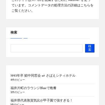
このサイトはスパムを低減するために Akismet を使っ
ています。
コメントデータの処理方法の詳細はこちらを
ご覧ください
。
検索
検
索
1993年卒 鯖中同窓会 at さばえシティホテル
8件のビュー
福井片町のラウンジBlairで晩餐
2件のビュー
福井県代表敦賀気比が甲子園で強すぎる！
1件のビュー