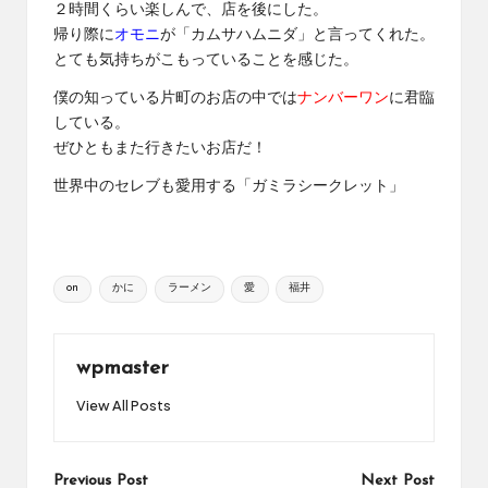
２時間くらい楽しんで、店を後にした。
帰り際に
オモニ
が「カムサハムニダ」と言ってくれた。
とても気持ちがこもっていることを感じた。
僕の知っている片町のお店の中では
ナンバーワン
に君臨
している。
ぜひともまた行きたいお店だ！
世界中のセレブも愛用する「ガミラシークレット」
Tags:
on
かに
ラーメン
愛
福井
wpmaster
View All Posts
Post
Previous Post
Next Post