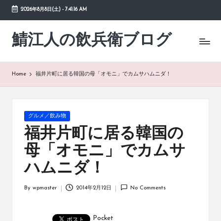
2026年8月8日(土)
-
7:41:16 AM
Skip
to
鯖江人の飲兵衛ブログ
日々
content
の
徒
然
Home
福井片町に居る韓国の母「オモニ」でカムサハムニダ！
草
Posted
グルメ／飲み物
in
福井片町に居る韓国の
母「オモニ」でカムサ
ハムニダ！
By
wpmaster
2014年2月12日
No Comments
Posted
by
Pocket