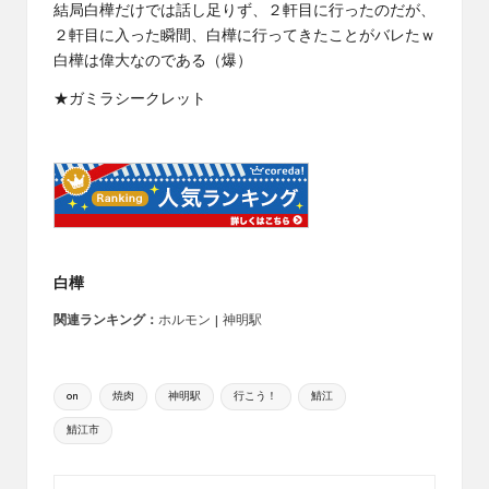
結局白樺だけでは話し足りず、２軒目に行ったのだが、
２軒目に入った瞬間、白樺に行ってきたことがバレたｗ
白樺は偉大なのである（爆）
★
ガミラシークレット
白樺
関連ランキング：
ホルモン
|
神明駅
Tags:
on
焼肉
神明駅
行こう！
鯖江
鯖江市