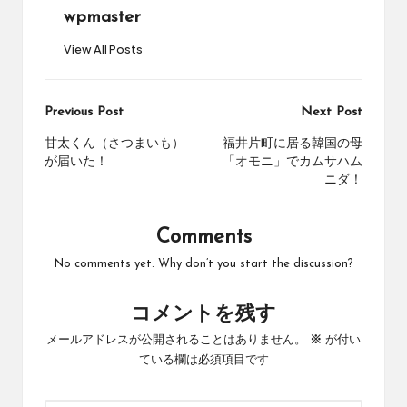
wpmaster
View All Posts
Post
Previous Post
Next Post
navigation
甘太くん（さつまいも）
福井片町に居る韓国の母
が届いた！
「オモニ」でカムサハム
ニダ！
Comments
No comments yet. Why don’t you start the discussion?
コメントを残す
メールアドレスが公開されることはありません。
※
が付い
ている欄は必須項目です