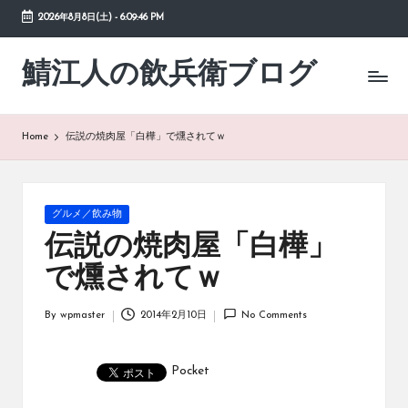
2026年8月8日(土)
-
6:09:47 PM
Skip
to
鯖江人の飲兵衛ブログ
日々
content
の
徒
然
Home
伝説の焼肉屋「白樺」で燻されてｗ
草
Posted
グルメ／飲み物
in
伝説の焼肉屋「白樺」
で燻されてｗ
By
wpmaster
2014年2月10日
No Comments
Posted
by
Pocket