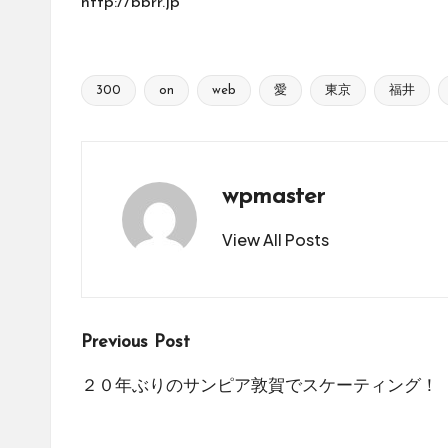
http://bbrr.jp
300
on
web
愛
東京
福井
Tags:
wpmaster
View All Posts
Post
Previous Post
navigation
２０年ぶりのサンピア敦賀でスケーティング！