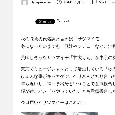
By
wpmaster
2014年2月5日
No Comm
Posted
by
Pocket
秋の味覚の代名詞と言えば「サツマイモ」
冬になったいまでも、豚汁やシチューなど、汁
美味しそうなサツマイモ「甘太くん」が東京の
東京でミュージシャンとして活動している「歌う
ひょんな事がキッカケで、ベリさんと知り合っ
年も近いし、福井県出身ということで意気投合
僕が昔、バンドをやっていたことも意気投合し
今日届いたサツマイモはこれだ！