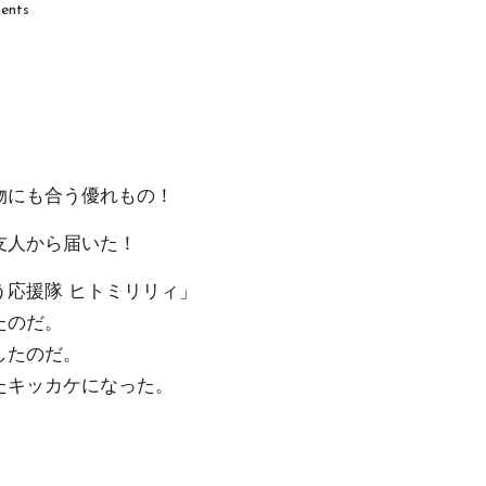
ents
物にも合う優れもの！
友人から届いた！
応援隊 ヒトミリリィ」
たのだ。
したのだ。
たキッカケになった。