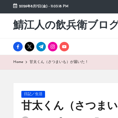
2026年8月7日(金)
-
11:03:19 PM
Skip
to
鯖江人の飲兵衛ブロ
日々
content
の
徒
然
facebook.com
twitter.com
t.me
instagram.com
youtube.com
草
Home
甘太くん（さつまいも）が届いた！
Posted
日記／生活
in
甘太くん（さつまい