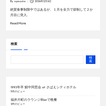
By
wpmaster
2026年2月9日
Posted
by
絶賛食事制限中ではあるが、１月を全力で節制して２か
月目に突入…
Read More
検索
検
索
1993年卒 鯖中同窓会 at さばえシティホテル
11件のビュー
福井片町のラウンジBlairで晩餐
2件のビュー