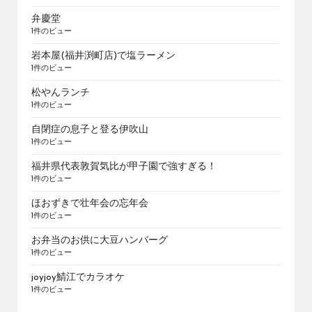
弁慶堂
1件のビュー
岩本屋(福井渕町店)で塩ラーメン
1件のビュー
松やんランチ
1件のビュー
自閉症の息子と登る伊吹山
1件のビュー
福井県代表敦賀気比が甲子園で強すぎる！
1件のビュー
ほおずきで壮年会の忘年会
1件のビュー
お弁当のお供に大豆ハンバーグ
1件のビュー
joyjoy鯖江でカラオケ
1件のビュー