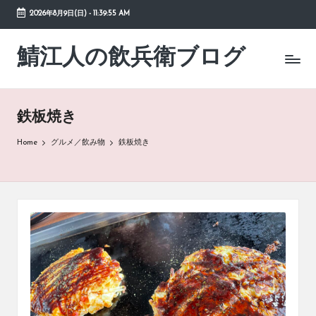
2026年8月9日(日)
-
11:39:55 AM
Skip
to
鯖江人の飲兵衛ブログ
日々
content
の
徒
然
鉄板焼き
草
Home
グルメ／飲み物
鉄板焼き