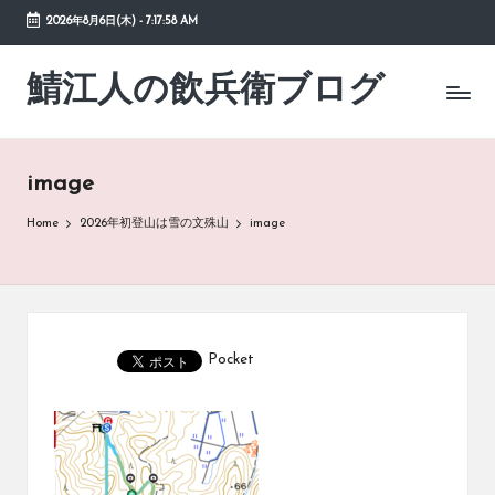
2026年8月6日(木)
-
7:17:58 AM
Skip
to
鯖江人の飲兵衛ブログ
日々
content
の
徒
然
image
草
Home
2026年初登山は雪の文殊山
image
Pocket