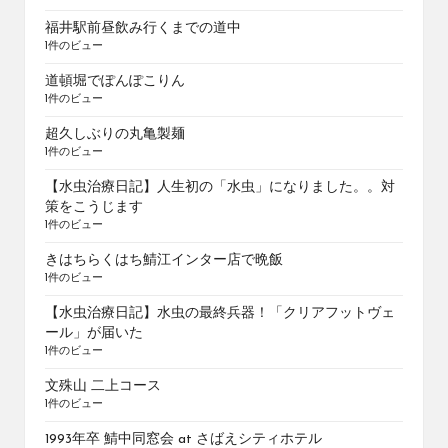
福井駅前昼飲み行くまでの道中
1件のビュー
道頓堀でぽんぽこりん
1件のビュー
超久しぶりの丸亀製麺
1件のビュー
【水虫治療日記】人生初の「水虫」になりました。。対
策をこうじます
1件のビュー
きはちらくはち鯖江インター店で晩飯
1件のビュー
【水虫治療日記】水虫の最終兵器！「クリアフットヴェ
ール」が届いた
1件のビュー
文殊山 二上コース
1件のビュー
1993年卒 鯖中同窓会 at さばえシティホテル