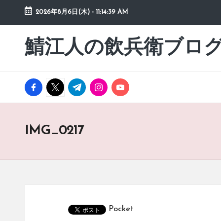
2026年8月6日(木)
-
11:14:39 AM
Skip
to
鯖江人の飲兵衛ブロ
日々
content
の
徒
然
facebook.com
twitter.com
t.me
instagram.com
youtube.com
草
IMG_0217
Pocket