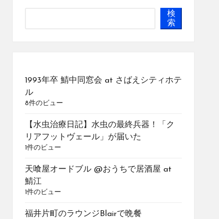
検
索
1993年卒 鯖中同窓会 at さばえシティホテ
ル
8件のビュー
【水虫治療日記】水虫の最終兵器！「ク
リアフットヴェール」が届いた
1件のビュー
天喰屋オードブル @おうちで居酒屋 at
鯖江
1件のビュー
福井片町のラウンジBlairで晩餐