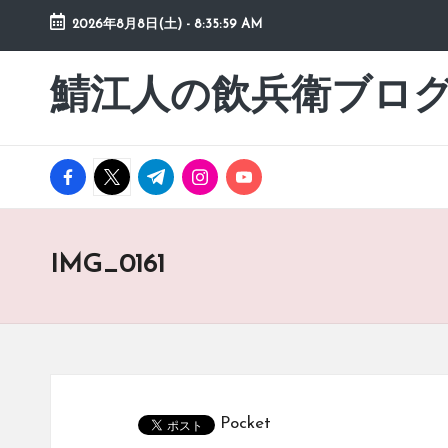
2026年8月8日(土)
-
8:35:59 AM
Skip
to
鯖江人の飲兵衛ブロ
日々
content
の
徒
然
facebook.com
twitter.com
t.me
instagram.com
youtube.com
草
IMG_0161
Pocket