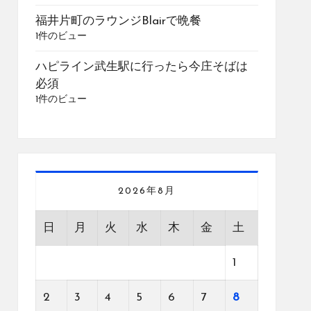
福井片町のラウンジBlairで晩餐
1件のビュー
ハピライン武生駅に行ったら今庄そばは
必須
1件のビュー
2026年8月
日
月
火
水
木
金
土
1
2
3
4
5
6
7
8