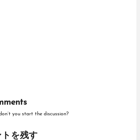
mments
n’t you start the discussion?
ントを残す