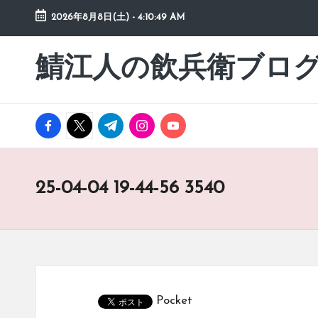
2026年8月8日(土)
-
4:10:49 AM
Skip
to
鯖江人の飲兵衛ブロ
日々
content
の
徒
然
facebook.com
twitter.com
t.me
instagram.com
youtube.com
草
25-04-04 19-44-56 3540
Pocket