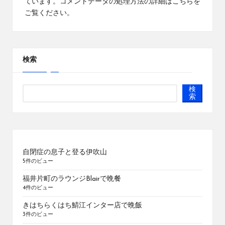
ています。
コメントデータの処理方法の詳細はこちらを
ご覧ください
。
検索
検
索
自閉症の息子と登る伊吹山
5件のビュー
福井片町のラウンジBlairで晩餐
4件のビュー
きはちらくはち鯖江インター店で晩飯
3件のビュー