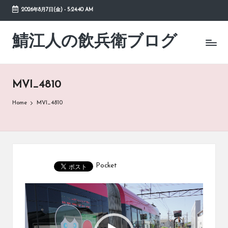
2026年8月7日(金)
-
5:24:40 AM
Skip
to
鯖江人の飲兵衛ブログ
日々
content
の
徒
然
MVI_4810
草
Home
MVI_4810
Pocket
動
画
プ
レ