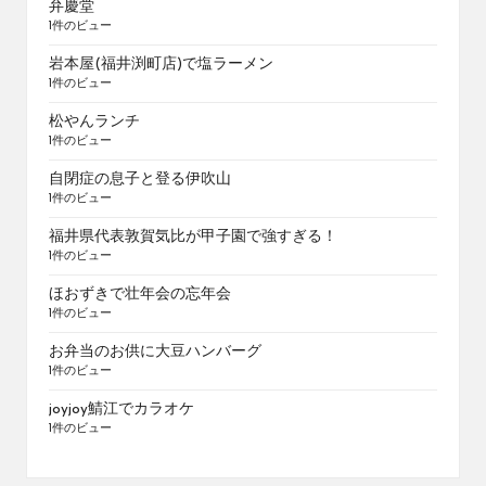
弁慶堂
1件のビュー
岩本屋(福井渕町店)で塩ラーメン
1件のビュー
松やんランチ
1件のビュー
自閉症の息子と登る伊吹山
1件のビュー
福井県代表敦賀気比が甲子園で強すぎる！
1件のビュー
ほおずきで壮年会の忘年会
1件のビュー
お弁当のお供に大豆ハンバーグ
1件のビュー
joyjoy鯖江でカラオケ
1件のビュー