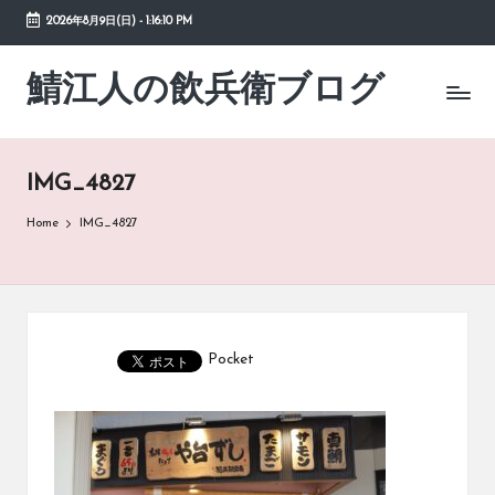
2026年8月9日(日)
-
1:16:10 PM
Skip
to
鯖江人の飲兵衛ブログ
日々
content
の
徒
然
IMG_4827
草
Home
IMG_4827
Pocket