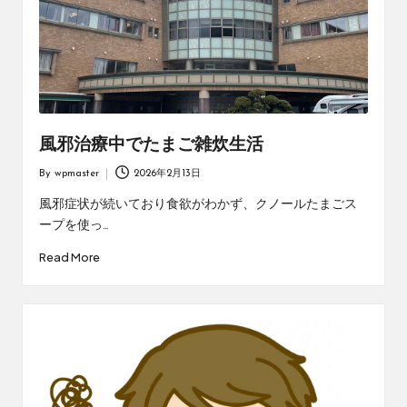
風邪治療中でたまご雑炊生活
By
wpmaster
2026年2月13日
Posted
by
風邪症状が続いており食欲がわかず、クノールたまごス
ープを使っ…
Read More