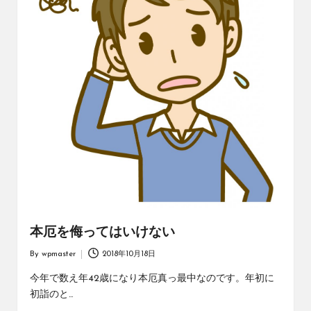
本厄を侮ってはいけない
By
wpmaster
2018年10月18日
Posted
by
今年で数え年42歳になり本厄真っ最中なのです。年初に
初詣のと…