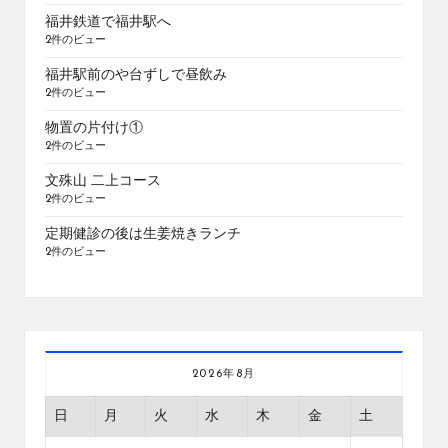
福井鉄道で福井駅へ
2件のビュー
福井駅前のや台ずしで昼飲み
2件のビュー
物置の片付け①
2件のビュー
文殊山 二上コース
2件のビュー
定期健診の後は生姜焼きランチ
2件のビュー
2026年8月
日
月
火
水
木
金
土