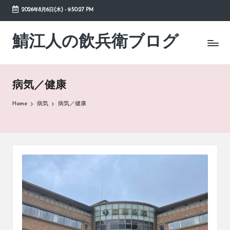
2026年8月6日(木)
-
9:50:28 PM
Skip
to
鯖江人の飲兵衛ブログ
日々
content
の
徒
然
病気／健康
草
Home
病気
病気／健康