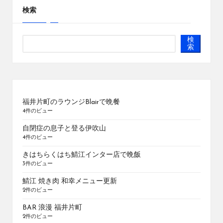
検索
検
索
福井片町のラウンジBlairで晩餐
4件のビュー
自閉症の息子と登る伊吹山
4件のビュー
きはちらくはち鯖江インター店で晩飯
3件のビュー
鯖江 焼き肉 和幸メニュー更新
2件のビュー
BAR 浪漫 福井片町
2件のビュー