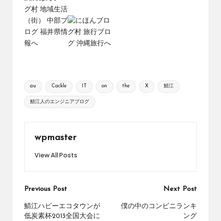
Tags:
au
Cackle
IT
on
the
X
鯖江
鯖江人のエンジニアブログ
wpmaster
View All Posts
Post
Previous Post
Next Post
navigation
鯖江ハピーエコタウンが
僕の中のコンビニランキ
低炭素杯2013全国大会に
ング