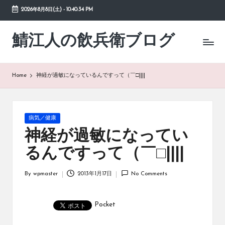
2026年8月8日(土)
-
10:40:34 PM
Skip
to
鯖江人の飲兵衛ブログ
日々
content
の
徒
然
Home
神経が過敏になっているんですって（￣□||||
草
Posted
病気／健康
in
神経が過敏になってい
るんですって（￣□||||
By
wpmaster
2013年1月17日
No Comments
Posted
by
Pocket