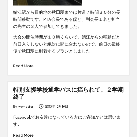
鯖江駅から目的地の秋田駅までは片道７時間３０分の長
時間移動です。PTA会長である僕と、副会長１名と担当
の先生の３人で参加してきました。
大会の開催時間が１０時くらいで、鯖江からの移動だと
前日入りしないと絶対に間に合わないので、前日の最終
便で秋田駅に到着するプランとしました
Read More
特別支援学校通学バスに揺られて。２学期
終了
By
wpmaster
2013年12月19日
Posted
by
Facebookでお友達になっている方はご存知かとは思いま
す…
Read More