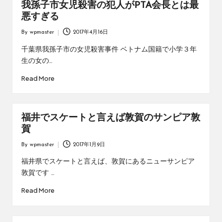
我孫子市女児殺害の犯人がPTA会長とは最
悪すぎる
By
wpmaster
2017年4月16日
Posted
by
千葉県我孫子市の女児殺害事件 ベトナム国籍で小学３年
生の女の…
Read More
福井でスケートと言えば敦賀のサンピア敦
賀
By
wpmaster
2017年1月9日
Posted
by
福井県でスケートと言えば、敦賀にあるニューサンピア
敦賀です …
Read More