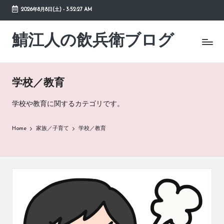
2026年8月8日(土)
-
3:52:28 AM
Skip
to
鯖江人の飲兵衛ブログ
日々
content
の
徒
然
学校／教育
草
学校や教育に関するカテゴリです。
Home
家族／子育て
学校／教育