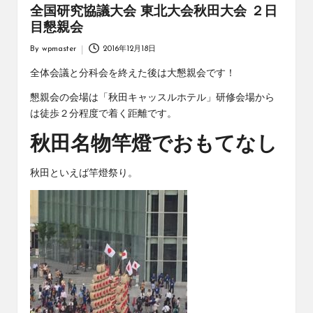
全国研究協議大会 東北大会秋田大会 ２日
目懇親会
By
wpmaster
2016年12月18日
Posted
by
全体会議と分科会を終えた後は大懇親会です！
懇親会の会場は「秋田キャッスルホテル」研修会場から
は徒歩２分程度で着く距離です。
秋田名物竿燈でおもてなし
秋田といえば竿燈祭り。