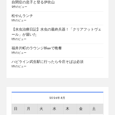
自閉症の息子と登る伊吹山
2件のビュー
松やんランチ
1件のビュー
【水虫治療日記】水虫の最終兵器！「クリアフットヴェ
ール」が届いた
1件のビュー
福井片町のラウンジBlairで晩餐
1件のビュー
ハピライン武生駅に行ったら今庄そばは必須
1件のビュー
2026年8月
日
月
火
水
木
金
土