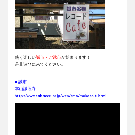
熱く楽しい
誠市・ご縁市
が始まります！
是非遊びに来てください。
■ 誠市
本山誠照寺
http://www.sabaecci.or.jp/web/tmo/makotoiti.html