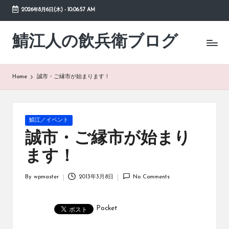
2026年8月6日(木)
-
10:06:57 AM
Skip
to
鯖江人の飲兵衛ブログ
日々
content
の
徒
然
Home
誠市・ご縁市が始まります！
草
Posted
鯖江／イベント
in
誠市・ご縁市が始まり
ます！
By
wpmaster
2013年3月8日
No Comments
Posted
by
Pocket