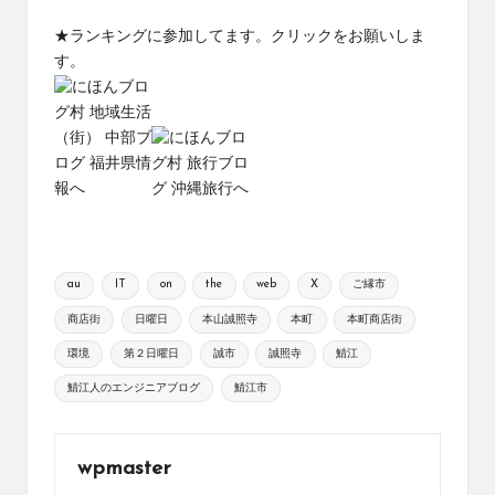
★ランキングに参加してます。クリックをお願いしま
す。
Tags:
au
IT
on
the
web
X
ご縁市
商店街
日曜日
本山誠照寺
本町
本町商店街
環境
第２日曜日
誠市
誠照寺
鯖江
鯖江人のエンジニアブログ
鯖江市
wpmaster