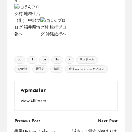
す。
Tags:
au
IT
on
the
X
サンドーム
なか卯
親子丼
鯖江
鯖江人のエンジニアブログ
wpmaster
View All Posts
Post
Previous Post
Next Post
携帯History（tuka→j-
誠市・ご縁市が始まりま