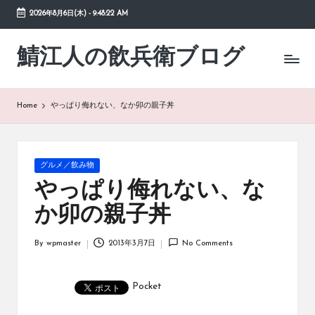
2026年8月6日(木)
-
9:48:23 AM
Skip
to
鯖江人の飲兵衛ブログ
日々
content
の
徒
然
Home
やっぱり侮れない、なか卯の親子丼
草
Posted
グルメ／飲み物
in
やっぱり侮れない、な
か卯の親子丼
By
wpmaster
2013年3月7日
No Comments
Posted
by
Pocket