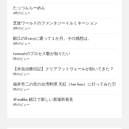
たっつんらーめん
4件のビュー
芝政ワールドのファンタジーイルミネーション
2件のビュー
鯖江のEveryに通って１か月。その感想は。
2件のビュー
tomcatのプロセス数が知りたい
1件のビュー
【水虫治療日記】クリアフットヴェールが効いてきた？
1件のビュー
福井市二の宮の台湾料理 天紅（ten kou）に行ってみた①
1件のビュー
＠wakka 鯖江で新しい居場所発見
1件のビュー