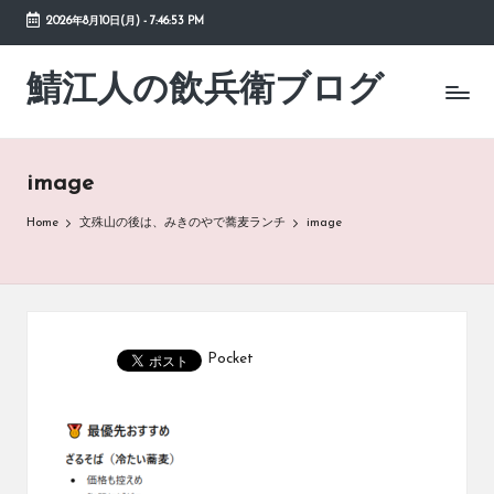
2026年8月10日(月)
-
7:46:53 PM
Skip
to
鯖江人の飲兵衛ブログ
日々
content
の
徒
然
image
草
Home
文殊山の後は、みきのやで蕎麦ランチ
image
Pocket