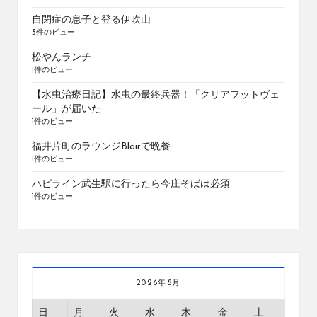
自閉症の息子と登る伊吹山
3件のビュー
松やんランチ
1件のビュー
【水虫治療日記】水虫の最終兵器！「クリアフットヴェ
ール」が届いた
1件のビュー
福井片町のラウンジBlairで晩餐
1件のビュー
ハピライン武生駅に行ったら今庄そばは必須
1件のビュー
2026年8月
日
月
火
水
木
金
土