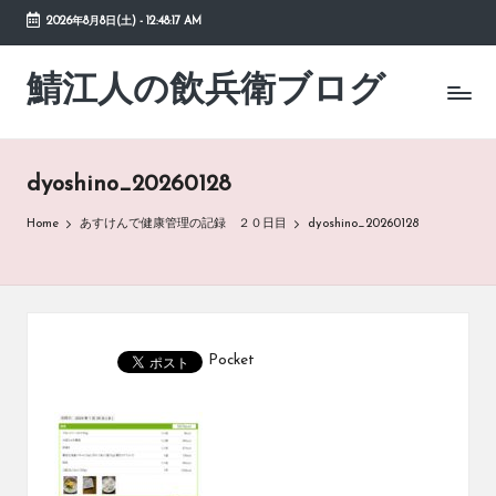
2026年8月8日(土)
-
12:48:17 AM
Skip
to
鯖江人の飲兵衛ブログ
日々
content
の
徒
然
dyoshino_20260128
草
Home
あすけんで健康管理の記録 ２０日目
dyoshino_20260128
Pocket