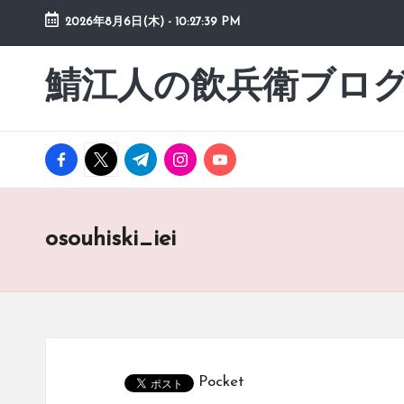
2026年8月6日(木)
-
10:27:39 PM
Skip
to
鯖江人の飲兵衛ブロ
日々
content
の
徒
然
facebook.com
twitter.com
t.me
instagram.com
youtube.com
草
osouhiski_iei
Pocket