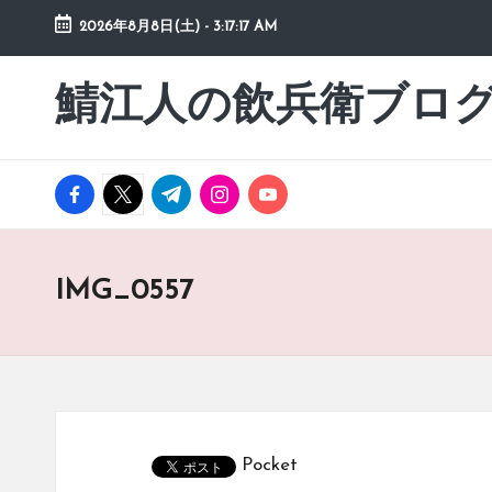
2026年8月8日(土)
-
3:17:17 AM
Skip
to
鯖江人の飲兵衛ブロ
日々
content
の
徒
然
facebook.com
twitter.com
t.me
instagram.com
youtube.com
草
IMG_0557
Pocket