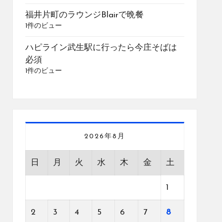
福井片町のラウンジBlairで晩餐
1件のビュー
ハピライン武生駅に行ったら今庄そばは
必須
1件のビュー
2026年8月
日
月
火
水
木
金
土
1
2
3
4
5
6
7
8