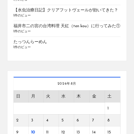
【水虫治療日記】クリアフットヴェールが効いてきた？
1件のビュー
福井市二の宮の台湾料理 天紅（ten kou）に行ってみた①
1件のビュー
たっつんらーめん
1件のビュー
2026年8月
日
月
火
水
木
金
土
1
2
3
4
5
6
7
8
9
10
11
12
13
14
15