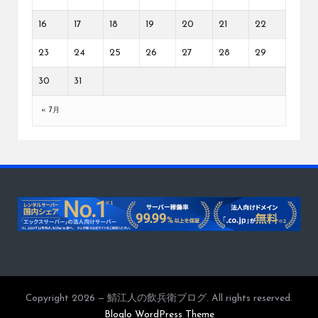
16
17
18
19
20
21
22
23
24
25
26
27
28
29
30
31
« 7月
Copyright 2026 — 鯖江人の飲兵衛ブログ. All rights reserved.
Bloglo WordPress Theme