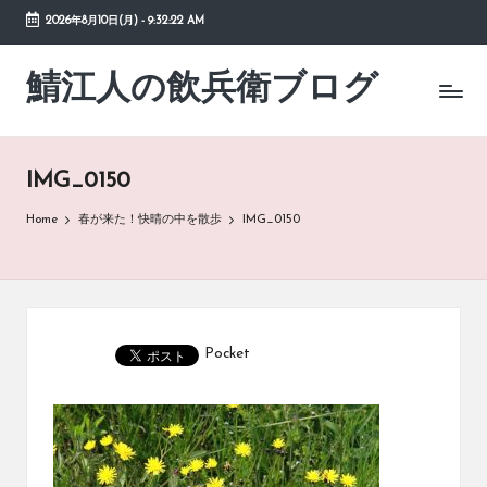
2026年8月10日(月)
-
9:32:22 AM
Skip
to
鯖江人の飲兵衛ブログ
日々
content
の
徒
然
IMG_0150
草
Home
春が来た！快晴の中を散歩
IMG_0150
Pocket