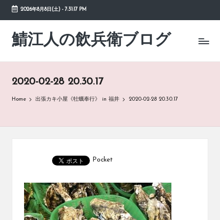
2026年8月8日(土)
-
7:31:17 PM
Skip
to
鯖江人の飲兵衛ブログ
日々
content
の
徒
然
2020-02-28 20.30.17
草
Home
出張カキ小屋《牡蠣奉行》 in 福井
2020-02-28 20.30.17
Pocket