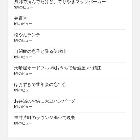
風邪で病んでたけど、てりやきマックバーガー
2件のビュー
弁慶堂
1件のビュー
松やんランチ
1件のビュー
自閉症の息子と登る伊吹山
1件のビュー
天喰屋オードブル @おうちで居酒屋 at 鯖江
1件のビュー
ほおずきで壮年会の忘年会
1件のビュー
お弁当のお供に大豆ハンバーグ
1件のビュー
福井片町のラウンジBlairで晩餐
1件のビュー