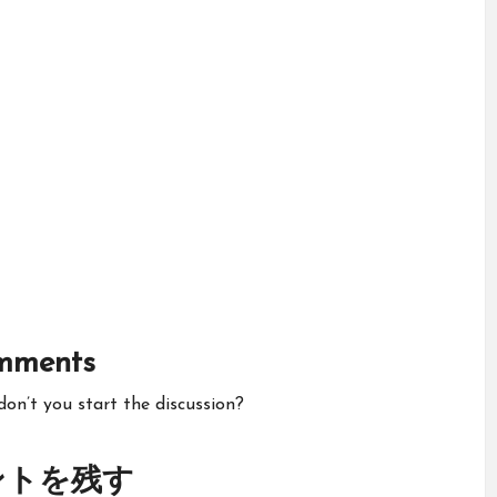
mments
n’t you start the discussion?
ントを残す