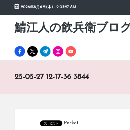
2026年8月6日(木)
-
9:05:27 AM
Skip
to
鯖江人の飲兵衛ブロ
日々
content
の
徒
然
facebook.com
twitter.com
t.me
instagram.com
youtube.com
草
25-05-27 12-17-36 3844
Pocket