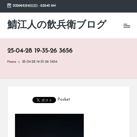
2026年8月9日(日)
-
8:28:40 AM
Skip
to
鯖江人の飲兵衛ブログ
日々
content
の
徒
然
25-04-28 19-35-26 3656
草
Home
25-04-28 19-35-26 3656
Pocket