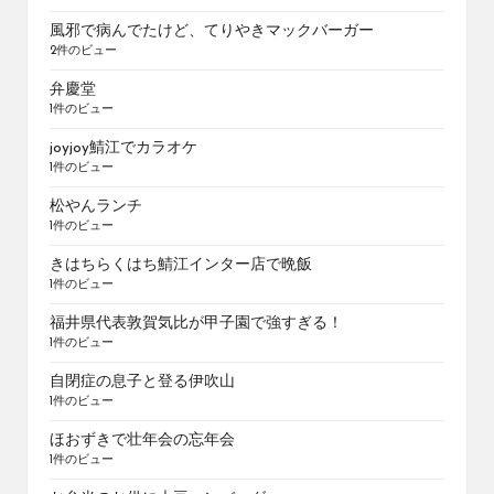
風邪で病んでたけど、てりやきマックバーガー
2件のビュー
弁慶堂
1件のビュー
joyjoy鯖江でカラオケ
1件のビュー
松やんランチ
1件のビュー
きはちらくはち鯖江インター店で晩飯
1件のビュー
福井県代表敦賀気比が甲子園で強すぎる！
1件のビュー
自閉症の息子と登る伊吹山
1件のビュー
ほおずきで壮年会の忘年会
1件のビュー