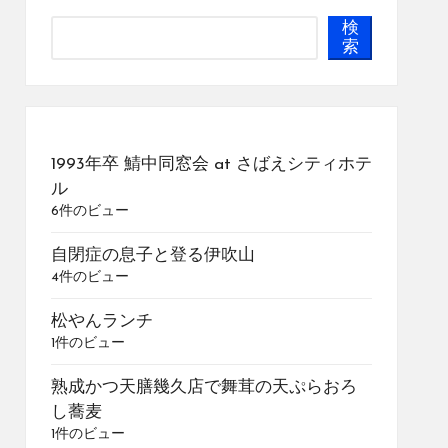
検
索
1993年卒 鯖中同窓会 at さばえシティホテ
ル
6件のビュー
自閉症の息子と登る伊吹山
4件のビュー
松やんランチ
1件のビュー
熟成かつ天膳幾久店で舞茸の天ぷらおろ
し蕎麦
1件のビュー