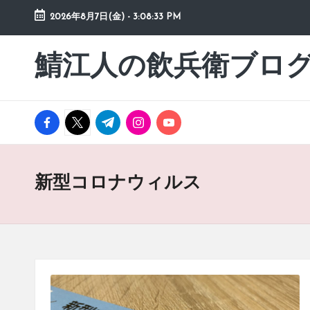
2026年8月7日(金)
-
3:08:34 PM
Skip
to
鯖江人の飲兵衛ブロ
日々
content
の
徒
然
facebook.com
twitter.com
t.me
instagram.com
youtube.com
草
新型コロナウィルス