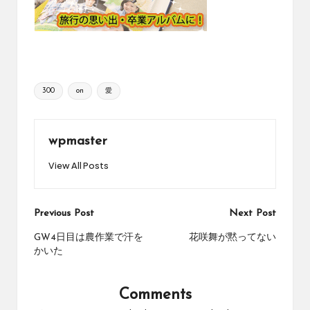
Tags:
300
on
愛
wpmaster
View All Posts
Post
Previous Post
Next Post
navigation
GW4日目は農作業で汗を
花咲舞が黙ってない
かいた
Comments