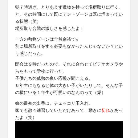
朝７時過ぎ。とりあえず敷物を持って場所取りに行く。
と、その時間にして既にテントゾーンは既に埋まってい
る状態（笑）
場所取り合戦の激しさを感じたよ！
一方の敷物ゾーンは全然余裕でw
別に場所取りをする必要もなかったんじゃないか？とい
う感じだった。
開会は９時だったので、それに合わせてビデオカメラや
らをもって学校に行った。
子供たちの威勢の良い応援が聞こえる。
６年生にもなると体の大きい子がいたりして、そんな子
の横にいる１年生が可愛いのなんのって（爆）
娘の最初の出番は、チェッコリ玉入れ。
家でも散々練習していただけあって、動きに
切れ
があっ
たよ（笑）