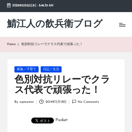
2026年8月6日(木)
-
8:46:39 AM
Skip
to
鯖江人の飲兵衛ブログ
日々
content
の
徒
然
Home
色別対抗リレーでクラス代表で頑張った！
草
Posted
家族／子育て
日記／生活
in
色別対抗リレーでクラ
ス代表で頑張った！
By
wpmaster
2014年5月18日
No Comments
Posted
by
Pocket